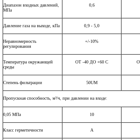
Диапазон входных давлений,
0,6
МПа
Давление газа на выходе, кПа
0,9 - 5,0
Неравномерность
+/-10%
регулирования
Температура окружающей
ОТ -40 ДО +60 С
О
среды
Степень фильтрации
50UМ
Пропускная способность, м³/ч, при давлении на входе:
0,05 МПа
10
Класс герметичности
А