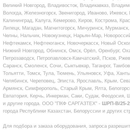
Великий Новгород, Владивосток, Владикавказ, Владими
Вологда, Железногорск, Звенигород, Иваново, Ижевск,
Калининград, Калуга, Кемерово, Киров, Кострома, Крас
Липецк, Магадан, Магнитогорск, Мичуринск, Мурманск
Челны, Нальчик, Новокузнецк, Нарьян-Мар, Новоросси
Нефтекамск, Нефтеюганск, Новочеркасск, Новый Оскол
Нижний Новгород, Обнинск, Омск, Орёл, Оренбург, Оха
Петрозаводск, Петропавловск-Камчатский, Псков, Ржев
Саранск, Смоленск, Сочи, Сыктывкар, Таганрог, Тамбов
Тольятти, Томск, Тула, Тюмень, Ульяновск, Уфа, Хант
Челябинск, Череповец, Элиста, Ярославль, Крым, Сев
Армянск, Симферополь, Старый Крым, Ялта, Белогорск
Евпатория, Керчь, Инкерман, Саки, Судак, Феодосия, 
и другие города. ООО "ПКФ САРГАЗТЕХ" -
ШРП-B/25-
города Республики Казахстан, Белоруссии и других с
Для подбора и заказа оборудования, запроса разреши