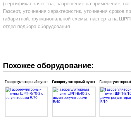
(сертификат качества, разрешение на применение, па
Газсерт, уточнения характеристик, уточнения сроков п
габаритной, функциональной схемы, паспорта на
ШРП-
отдел подбора оборудования
Похожее оборудование:
Газорегуляторный пункт
Газорегуляторный пункт
Газорегуляторный
ШРП-R/70-2 с
ШРП-B/40-2 с двумя
ШРП-B/10-2 с дву
регуляторами R/70
регуляторами B/40
регуляторами B/1