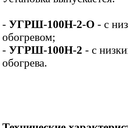
-
УГРШ-100Н-2-О
- с ни
обогревом;
-
УГРШ-100Н-2
- с низк
обогрева.
Технические характери